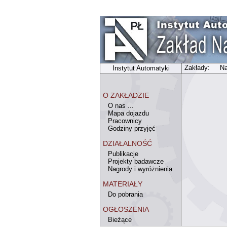
Zakłady:
Na
Instytut Automatyki
O ZAKŁADZIE
O nas ...
Mapa dojazdu
Pracownicy
Godziny przyjęć
DZIAŁALNOŚĆ
Publikacje
Projekty badawcze
Nagrody i wyróżnienia
MATERIAŁY
Do pobrania
OGŁOSZENIA
Bieżące